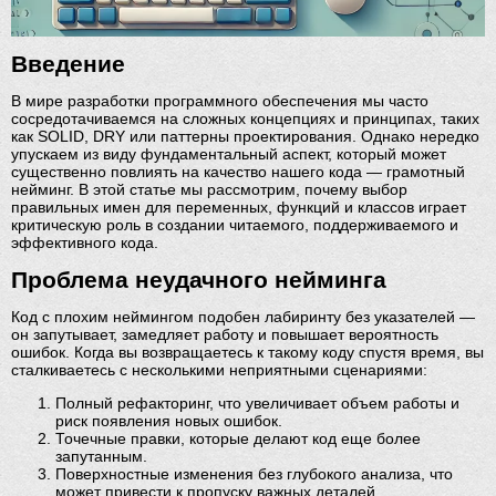
Введение
В мире разработки программного обеспечения мы часто
сосредотачиваемся на сложных концепциях и принципах, таких
как SOLID, DRY или паттерны проектирования. Однако нередко
упускаем из виду фундаментальный аспект, который может
существенно повлиять на качество нашего кода — грамотный
нейминг. В этой статье мы рассмотрим, почему выбор
правильных имен для переменных, функций и классов играет
критическую роль в создании читаемого, поддерживаемого и
эффективного кода.
Проблема неудачного нейминга
Код с плохим неймингом подобен лабиринту без указателей —
он запутывает, замедляет работу и повышает вероятность
ошибок. Когда вы возвращаетесь к такому коду спустя время, вы
сталкиваетесь с несколькими неприятными сценариями:
Полный рефакторинг, что увеличивает объем работы и
риск появления новых ошибок.
Точечные правки, которые делают код еще более
запутанным.
Поверхностные изменения без глубокого анализа, что
может привести к пропуску важных деталей.