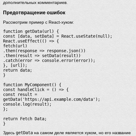
дополнительных комментариев.
Предотвращение ошибок
Рассмотрим пример с React-хуком:
function getData(url) {

const [data, setData] = React.useState(null);

React.useEffect(() => {

fetch(url)

.then(response => response.json())

.then(result => setData(result))

.catch(error => console.error(error));

}, [url]);

return data;

}

function MyComponent() {

const handleClick = () => {

const result = 
getData('https://api.example.com/data');

console.log(result);

};

return Fetch Data;

}
Здесь
getData
на самом деле является хуком, но его название