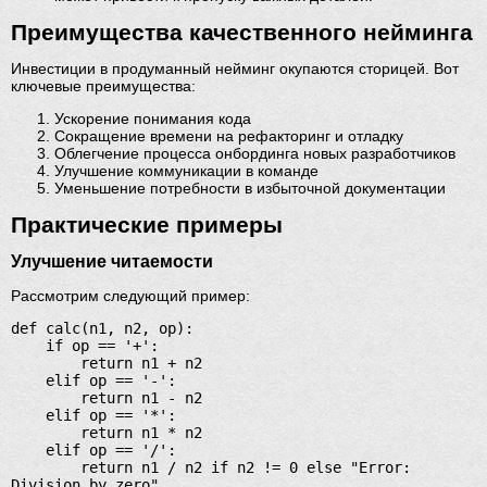
Преимущества качественного нейминга
Инвестиции в продуманный нейминг окупаются сторицей. Вот
ключевые преимущества:
Ускорение понимания кода
Сокращение времени на рефакторинг и отладку
Облегчение процесса онбординга новых разработчиков
Улучшение коммуникации в команде
Уменьшение потребности в избыточной документации
Практические примеры
Улучшение читаемости
Рассмотрим следующий пример:
def calc(n1, n2, op):

    if op == '+':

        return n1 + n2

    elif op == '-':

        return n1 - n2

    elif op == '*':

        return n1 * n2

    elif op == '/':

        return n1 / n2 if n2 != 0 else "Error: 
Division by zero"
