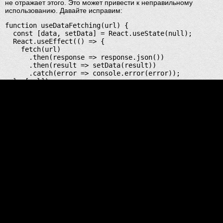
не отражает этого. Это может привести к неправильному
использованию. Давайте исправим:
function useDataFetching(url) {

  const [data, setData] = React.useState(null);

  React.useEffect(() => {

    fetch(url)

      .then(response => response.json())

      .then(result => setData(result))

      .catch(error => console.error(error));

  }, [url]);

  return data;

}

function MyComponent() {

  const data = 
useDataFetching('https://api.example.com/data');

  return <button onClick={() => 
console.log(data)}>Show Data</button>;

Теперь очевидно, что
useDataFetching
— это хук, и его
следует использовать на верхнем уровне компонента.
Облегчение поиска
Представьте, что у вас есть большой проект с множеством