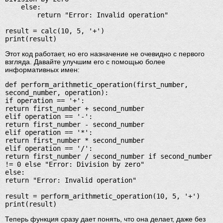
    else:

        return "Error: Invalid operation"

result = calc(10, 5, '+')

print(result)
Этот код работает, но его назначение не очевидно с первого
взгляда. Давайте улучшим его с помощью более
информативных имен:
def perform_arithmetic_operation(first_number, 
second_number, operation):

if operation == '+':

return first_number + second_number

elif operation == '-':

return first_number - second_number

elif operation == '*':

return first_number * second_number

elif operation == '/':

return first_number / second_number if second_number 
!= 0 else "Error: Division by zero"

else:

return "Error: Invalid operation"

result = perform_arithmetic_operation(10, 5, '+')

print(result)
Теперь функция сразу дает понять, что она делает, даже без